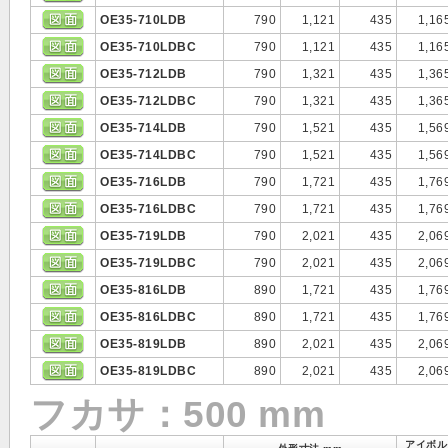
OE35-710LDB
790
1,121
435
1,16
OE35-710LDBC
790
1,121
435
1,16
OE35-712LDB
790
1,321
435
1,36
OE35-712LDBC
790
1,321
435
1,36
OE35-714LDB
790
1,521
435
1,56
OE35-714LDBC
790
1,521
435
1,56
OE35-716LDB
790
1,721
435
1,76
OE35-716LDBC
790
1,721
435
1,76
OE35-719LDB
790
2,021
435
2,06
OE35-719LDBC
790
2,021
435
2,06
OE35-816LDB
890
1,721
435
1,76
OE35-816LDBC
890
1,721
435
1,76
OE35-819LDB
890
2,021
435
2,06
OE35-819LDBC
890
2,021
435
2,06
フカサ：500 mm
アイボル