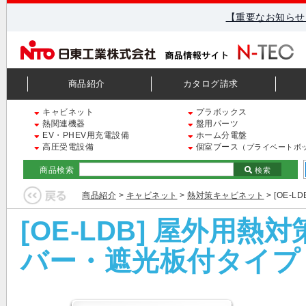
【重要なお知らせ
商品紹介
カタログ請求
キャビネット
プラボックス
熱関連機器
盤用パーツ
EV・PHEV用充電設備
ホーム分電盤
高圧受電設備
個室ブース
（プライベートボ
商品検索
検索
商品紹介
>
キャビネット
>
熱対策キャビネット
> [OE
[OE-LDB] 屋外用
バー・遮光板付タイプ