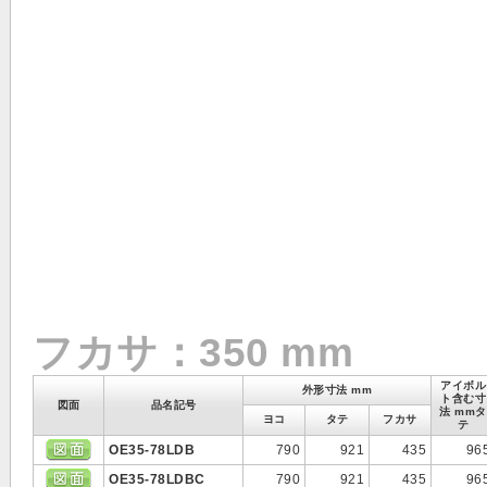
フカサ：350 mm
アイボル
外形寸法 mm
ト含む寸
図面
品名記号
法 mmタ
ヨコ
タテ
フカサ
テ
OE35-78LDB
790
921
435
96
OE35-78LDBC
790
921
435
96