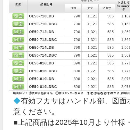
外形寸法 mm
ト含む寸
図面
品名記号
法 mmタ
ヨコ
タテ
フカサ
テ
OE50-710LDB
790
1,121
585
1,16
OE50-710LDBC
790
1,121
585
1,16
OE50-712LDB
790
1,321
585
1,36
OE50-712LDBC
790
1,321
585
1,36
OE50-714LDB
790
1,521
585
1,56
OE50-714LDBC
790
1,521
585
1,56
OE50-816LDB
890
1,721
585
1,77
OE50-816LDBC
890
1,721
585
1,77
OE50-819LDB
890
2,021
585
2,07
OE50-819LDBC
890
2,021
585
2,07
◆
有効フカサはハンドル部、図面
意ください。
■上記商品は2025年10月より