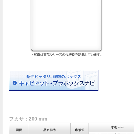
フカサ：200 mm
寸法 mm
図面
品名記号
扉形式