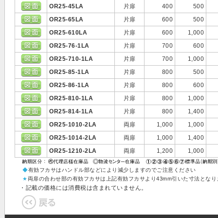
OR25-45LA
片扉
400
500
OR25-65LA
片扉
600
500
OR25-610LA
片扉
600
1,000
OR25-76-1LA
片扉
700
600
OR25-710-1LA
片扉
700
1,000
OR25-85-1LA
片扉
800
500
OR25-86-1LA
片扉
800
600
OR25-810-1LA
片扉
800
1,000
OR25-814-1LA
片扉
800
1,400
OR25-1010-2LA
両扉
1,000
1,000
OR25-1014-2LA
両扉
1,000
1,400
OR25-1210-2LA
両扉
1,200
1,000
◆
有効フカサはハンドル部などにより減少しますのでご注意ください
★
両扉の合わせ部の有効フカサは上記有効フカサより43mm引いた寸法となり
・記載の価格には消費税は含まれていません。