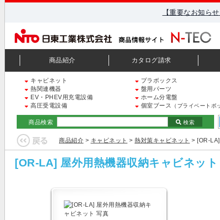
【重要なお知らせ
商品紹介
カタログ請求
キャビネット
プラボックス
熱関連機器
盤用パーツ
EV・PHEV用充電設備
ホーム分電盤
高圧受電設備
個室ブース
（プライベートボ
商品検索
検索
商品紹介
>
キャビネット
>
熱対策キャビネット
> [OR-
[OR-LA] 屋外用熱機器収納キャビネット