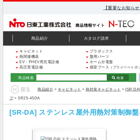
【重要なお知らせ
商品紹介
カタログ請求
キャビネット
プラボックス
熱関連機器
盤用パーツ
EV・PHEV用充電設備
ホーム分電盤
高圧受電設備
個室ブース
（プライベートボ
商品検索
検索
商品紹介
>
キャビネット
>
熱対策キャビネット
>
[SR-
プ
> SR25-45DA
[SR-DA] ステンレス屋外用熱対策制