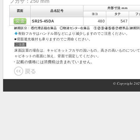
フカサ：250 mm
外形寸法 mm
図面
品名記号
ヨコ
タテ
フ
SR25-45DA
480
547
◆
有効フカサはハンドル部などにより減少しますのでご注意ください。
■背面遮光板付も承りますのでご用命ください。
ご注意
床面設置の場合は、キャビネットフカサの浅いもの、高さの高いものについ
ャビネットの底面に加え、背面で固定してください。
・記載の価格には消費税は含まれていません。
© Copyright 2