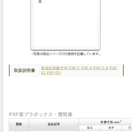
取扱説明書(PXF,PXF-C,PXF-K,PXF-C-K,PXF-
取扱説明書
01,PXF-02)
PXF形ブラボックス・透明扉
※
外形寸法 mm
図面
品名記号
ヨコ
タテ
フ