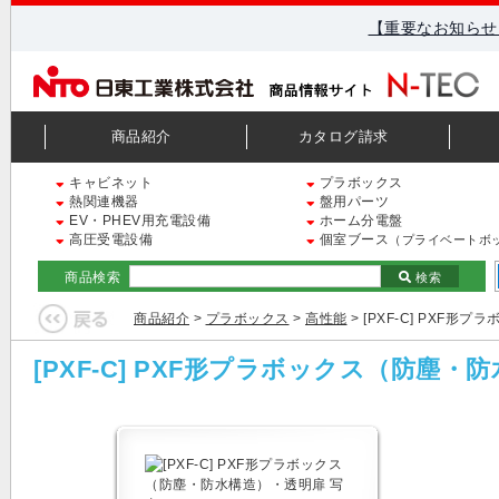
【重要なお知らせ
商品紹介
カタログ請求
キャビネット
プラボックス
熱関連機器
盤用パーツ
EV・PHEV用充電設備
ホーム分電盤
高圧受電設備
個室ブース
（プライベートボ
商品検索
検索
商品紹介
>
プラボックス
>
高性能
> [PXF-C] PXF
[PXF-C] PXF形プラボックス（防塵