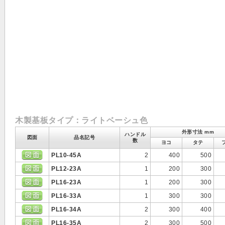
木製基板タイプ：ライトベーシュ色
外形寸法 mm
ハンドル
図面
品名記号
数
ヨコ
タテ
PL10-45A
2
400
500
PL12-23A
1
200
300
PL16-23A
1
200
300
PL16-33A
1
300
300
PL16-34A
2
300
400
PL16-35A
2
300
500