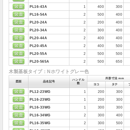
PL16-43A
1
400
300
PL16-54A
2
500
400
PL20-24A
2
200
400
PL20-34A
2
300
400
PL20-44A
2
400
400
PL20-45A
2
400
500
PL20-55A
2
500
500
PL20-565A
2
500
650
木製基板タイプ：Nホワイトグレー色
外形寸法 mm
ハンドル
図面
品名記号
数
ヨコ
タテ
PL12-23WG
1
200
300
PL16-23WG
1
200
300
PL16-33WG
1
300
300
PL16-34WG
2
300
400
PL16-35WG
2
300
500