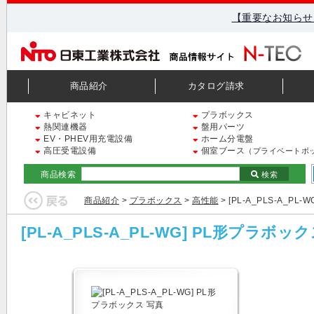
【重要なお知らせ
商品紹介
カタログ請求
キャビネット
プラボックス
熱関連機器
盤用パーツ
EV・PHEV用充電設備
ホーム分電盤
高圧受電設備
個室ブース
（プライベートボ
商品検索
検索
商品紹介
>
プラボックス
>
高性能
> [PL-A_PLS-A_PL
[PL-A_PLS-A_PL-WG] PL形プラボッ