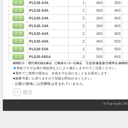
PLS16-43A
1
400
300
PLS16-54A
2
500
400
PLS20-24A
2
200
400
PLS20-34A
2
300
400
PLS20-44A
2
400
400
PLS20-45A
2
400
500
PLS20-55A
2
500
500
PLS20-565A
2
500
650
◆
有効フカサは扉の突起部などにより減少しますのでご注意ください。
■屋外でご使用の場合は、水抜き穴を設けることをお奨めします。
■鍵番号違いも承りますので別途お問合わせください。
・記載の価格には消費税は含まれていません。
© Copyright 2