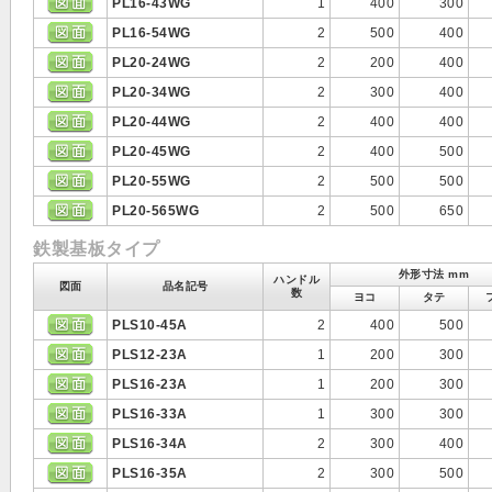
PL16-43WG
1
400
300
PL16-54WG
2
500
400
PL20-24WG
2
200
400
PL20-34WG
2
300
400
PL20-44WG
2
400
400
PL20-45WG
2
400
500
PL20-55WG
2
500
500
PL20-565WG
2
500
650
鉄製基板タイプ
外形寸法 mm
ハンドル
図面
品名記号
数
ヨコ
タテ
PLS10-45A
2
400
500
PLS12-23A
1
200
300
PLS16-23A
1
200
300
PLS16-33A
1
300
300
PLS16-34A
2
300
400
PLS16-35A
2
300
500