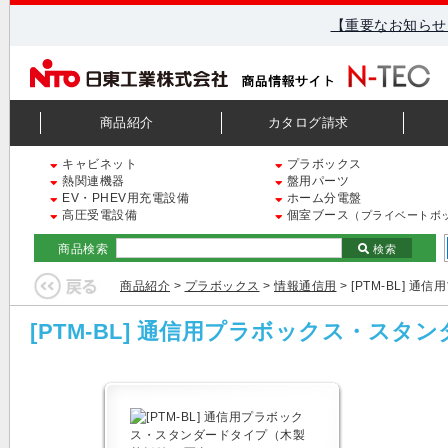
【重要なお知らせ
商品紹介
カタログ請求
キャビネット
プラボックス
熱関連機器
盤用パーツ
EV・PHEV用充電設備
ホーム分電盤
高圧受電設備
個室ブース
（プライベートボ
商品検索
検索
商品紹介
>
プラボックス
>
情報通信用
> [PTM-BL]
[PTM-BL] 通信用プラボックス・ス