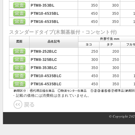
PTM8-353BL
350
300
PTM10-4535BL
450
350
PTM16-4535BL
450
350
スタンダードタイプ(木製基板付・コンセント付)
外形寸法 mm
図面
品名記号
ヨコ
タテ
フカ
PTM8-252BLC
250
200
PTM8-325BLC
300
250
PTM8-353BLC
350
300
PTM10-4535BLC
450
350
PTM16-4535BLC
450
350
・記載の価格には消費税は含まれていません。
© Copyright 2