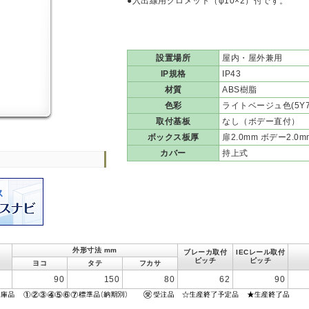
●入出線用グロメット（φ10×2）付です。
設置場所
屋内・屋外兼用
IP規格
IP43
材質
ABS樹脂
色彩
ライトベージュ色(5Y7/
取付基板
なし（ボデー直付）
ボックス板厚
扉2.0mm ボデー2.0m
カバー
持上式
外形寸法 mm
ブレーカ取付
IECレール取付
ピッチ
ピッチ
ヨコ
タテ
フカサ
90
150
80
62
90