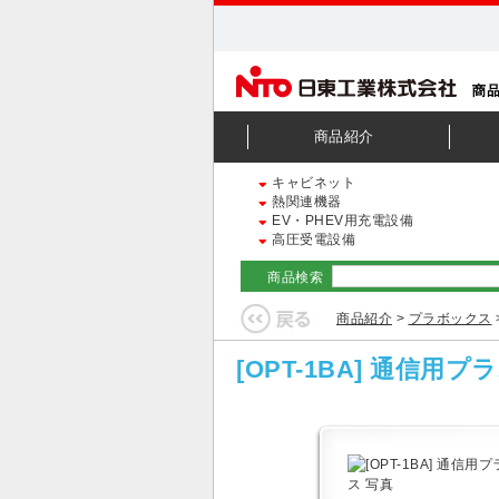
商品紹介
キャビネット
熱関連機器
EV・PHEV用充電設備
高圧受電設備
商品検索
商品紹介
>
プラボックス
[OPT-1BA] 通信用