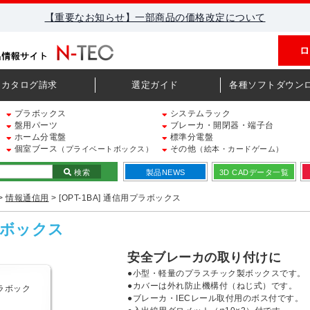
【重要なお知らせ】一部商品の価格改定について
ロ
カタログ請求
選定ガイド
各種ソフトダウン
プラボックス
システムラック
盤用パーツ
ブレーカ・開閉器・端子台
ホーム分電盤
標準分電盤
個室ブース
その他
（プライベートボックス）
（絵本・カードゲーム）
検索
製品NEWS
3D CADデータ一覧
>
情報通信用
> [OPT-1BA] 通信用プラボックス
プラボックス
安全ブレーカの取り付けに
●小型・軽量のプラスチック製ボックスです。
●カバーは外れ防止機構付（ねじ式）です。
●ブレーカ・IECレール取付用のボス付です。