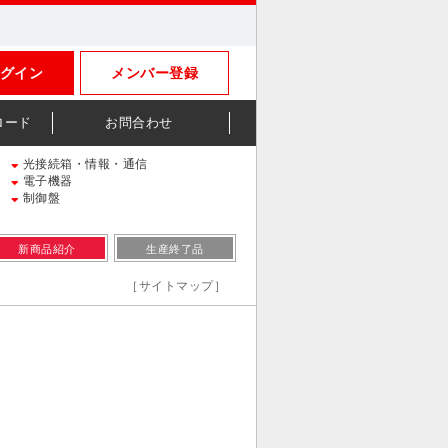
グイン
メンバー登録
ロード
お問合わせ
光接続箱・情報・通信
電子機器
制御盤
新商品紹介
生産終了品
［サイトマップ］