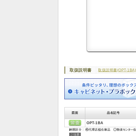
取扱説明書
取扱説明書(OPT-1BA)
図面
品名記号
OPT-1BA
ご注意