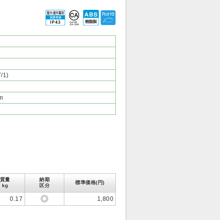
1)
m
質量
納期
標準価格(円)
kg
区分
0.17
1,800