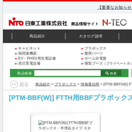
【重要なお知らせ
商品紹介
カタログ請求
キャビネット
プラボックス
熱関連機器
盤用パーツ
EV・PHEV用充電設備
ホーム分電盤
高圧受電設備
個室ブース
（プライベートボ
商品検索
検索
商品紹介
>
プラボックス
>
情報通信用
> [PTM-BBF(
[PTM-BBF(W)] FTTH用BBFプ