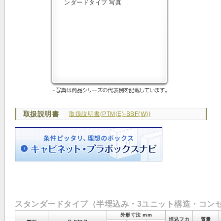
取扱説明書
取扱説明書(PTM(E)-BBF(W))
スタンダードタイプ（半埋込み・3ユニット構造・コン
外形寸法 mm
埋込フカ
質量