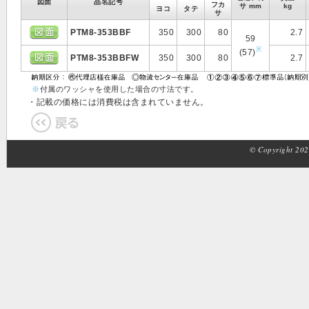
図面
品名記号
フカ
サ mm
kg
ヨコ
タテ
サ
PTM8-353BBF
350
300
80
2.7
59
※
(57)
PTM8-353BBFW
350
300
80
2.7
※
付属のワッシャを使用した場合の寸法です。
・記載の価格には消費税は含まれていません。
© Copyright 2