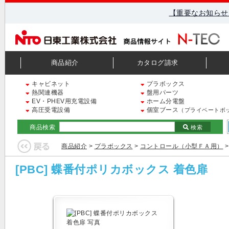
【重要なお知らせ
商品紹介
カタログ請求
キャビネット
プラボックス
熱関連機器
盤用パーツ
EV・PHEV用充電設備
ホーム分電盤
高圧受電設備
個室ブース
（プライベートボ
商品検索
検索
商品紹介
>
プラボックス
>
コントロール（小型ＦＡ用）
[PBC] 蝶番付ポリカボックス 着色扉