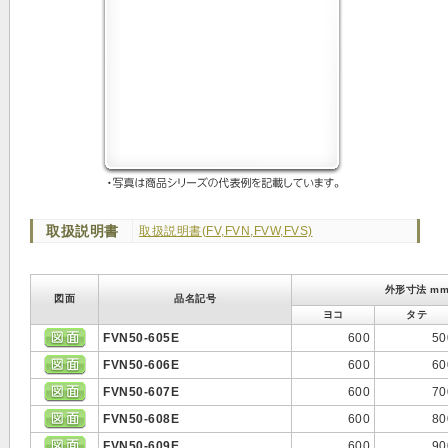
取扱説明書
取扱説明書(FV,FVN,FVW,FVS)
外形寸法 m
図面
品名記号
ヨコ
タテ
FVN50-605E
600
50
FVN50-606E
600
60
FVN50-607E
600
70
FVN50-608E
600
80
FVN50-609E
600
90