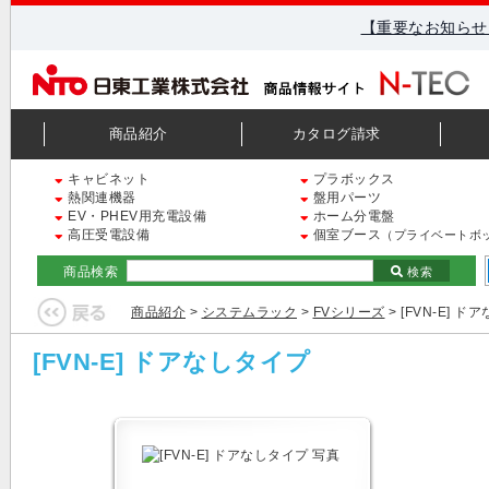
【重要なお知らせ
商品紹介
カタログ請求
キャビネット
プラボックス
熱関連機器
盤用パーツ
EV・PHEV用充電設備
ホーム分電盤
高圧受電設備
個室ブース
（プライベートボ
商品検索
検索
商品紹介
>
システムラック
>
FVシリーズ
> [FVN-E] 
[FVN-E] ドアなしタイプ