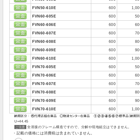
FVN50-610E
600
1,00
FVN60-605E
600
50
FVN60-606E
600
60
FVN60-607E
600
70
FVN60-608E
600
80
FVN60-609E
600
90
FVN60-610E
600
1,00
FVN70-605E
600
50
FVN70-606E
600
60
FVN70-607E
600
70
FVN70-608E
600
80
FVN70-609E
600
90
FVN70-610E
600
1,00
U=44.45
全溶接のフレーム構造ですので、分解や現地組立はできません。
ご注意
・記載の価格には消費税は含まれていません。