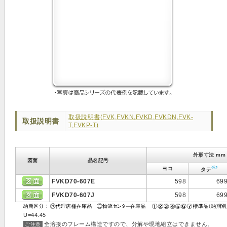
取扱説明書(FVK,FVKN,FVKD,FVKDN,FVK-
取扱説明書
T,FVKP-T)
外形寸法 mm
図面
品名記号
※2
ヨコ
タテ
FVKD70-607E
598
69
FVKD70-607J
598
69
U=44.45
全溶接のフレーム構造ですので、分解や現地組立はできません。
ご注意