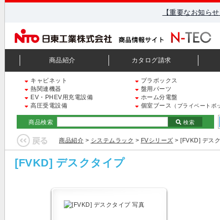
【重要なお知らせ
商品紹介
カタログ請求
キャビネット
プラボックス
熱関連機器
盤用パーツ
EV・PHEV用充電設備
ホーム分電盤
高圧受電設備
個室ブース
（プライベートボ
商品検索
検索
商品紹介
>
システムラック
>
FVシリーズ
> [FVKD] デ
[FVKD] デスクタイプ