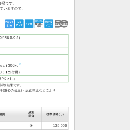
容易です。
れていますので、
8.5/0.5)
※
l) 300kg
00：1コ付属)
PK ×1コ
よる試験結果です。
件(重心の位置)・設置環境などにより
納期
摘要
標準価格(円)
区分
⑤
135,000