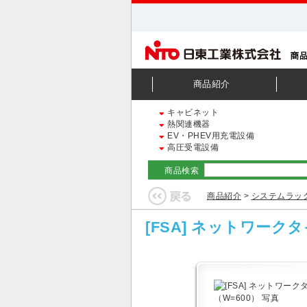
商品紹介
キャビネット
熱関連機器
EV・PHEV用充電設備
高圧受電設備
商品検索
商品紹介
>
システムラッ
[FSA] ネットワークタ