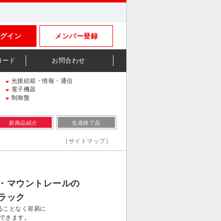
グイン
メンバー登録
ロード
お問合わせ
光接続箱・情報・通信
電子機器
制御盤
新商品紹介
生産終了品
［サイトマップ］
・マウントレールの
ラック
ることなく容易に
できます。