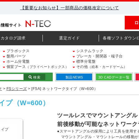
【重要なお知らせ】一部商品の価格改定について
ロ
カタログ請求
選定ガイド
各種ソフトダウン
プラボックス
システムラック
盤用パーツ
ブレーカ・開閉器・端子台
ホーム分電盤
標準分電盤
個室ブース
その他
（プライベートボックス）
（絵本・カードゲーム）
検索
製品NEWS
3D CADデータ一覧
ク
>
FSシリーズ
> [FSA] ネットワークタイプ（W=600）
イプ（W=600）
ツールレスでマウントアングル
前後移動が可能なネットワーク
●スマートアングルの採用により工具を使用す
マウントアングル・マウントレールの移動が