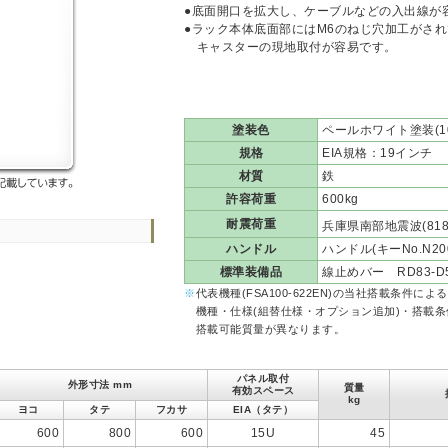
●底面開口を拡大し、ケーブルなどの入出線が
●ラック本体底面部にはM6のねじ穴加工がさ
キャスターの現地取付が容易です。
塗装色
ペールホワイト塗装(10YR
規格
EIA規格：19インチ
材質
鉄
許容荷重
600kg
耐震荷重
兵庫県南部地震波(818ga
ハンドル
ハンドル(キーNo.N2
標準装備品
線止めバー RD83-D5
※
代表機種(FSA100-622EN)の当社搭載条件に
機種・仕様(組替仕様・オプション追加)・搭載条
搭載可能質量が異なります。
パネル取付
外形寸法 mm
質量
有効スペース
kg
ヨコ
タテ
フカサ
EIA（タテ）
600
800
600
15U
45