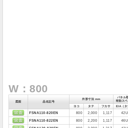
W：800
パネル
外形寸法 mm
有効スペ
図面
品名記号
ヨコ
タテ
フカサ
EIA（
FSNA110-820EN
800
2,000
1,117
42
FSNA110-822EN
800
2,200
1,117
46