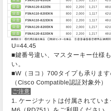
FSNA120-820EN
800
2,000
1,217
42
FSNA120-822EN
800
2,200
1,217
46
FSNA110-820EKN
800
2,000
1,117
42
FSNA110-822EKN
800
2,200
1,117
46
FSNA120-820EKN
800
2,000
1,217
42
FSNA120-822EKN
800
2,200
1,217
46
U=44.45
■鍵番号違い、マスターキー仕様
い。
■W（ヨコ）700タイプも承りま
（Cisco Compatible認証対象外）
ご注意
1. ケージナットは付属されてい
M6（RD751）をご利用ください