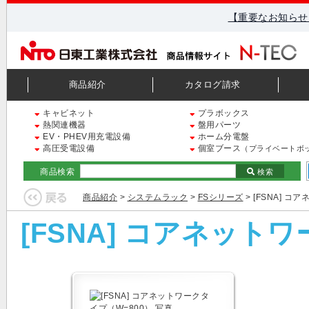
【重要なお知らせ
商品紹介
カタログ請求
キャビネット
プラボックス
熱関連機器
盤用パーツ
EV・PHEV用充電設備
ホーム分電盤
高圧受電設備
個室ブース
（プライベートボ
商品検索
検索
商品紹介
>
システムラック
>
FSシリーズ
> [FSNA] 
[FSNA] コアネット