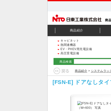
商品紹介
キャビネット
熱関連機器
EV・PHEV用充電設備
高圧受電設備
商品検索
商品紹介
>
システムラッ
[FSN-E] ドアなしタ