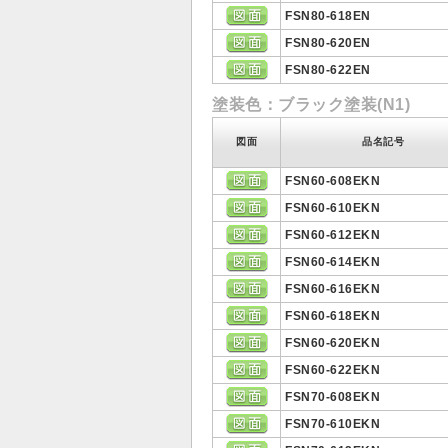
FSN80-618EN
FSN80-620EN
FSN80-622EN
塗装色：ブラック塗装(N1)
図面
品名記号
FSN60-608EKN
FSN60-610EKN
FSN60-612EKN
FSN60-614EKN
FSN60-616EKN
FSN60-618EKN
FSN60-620EKN
FSN60-622EKN
FSN70-608EKN
FSN70-610EKN