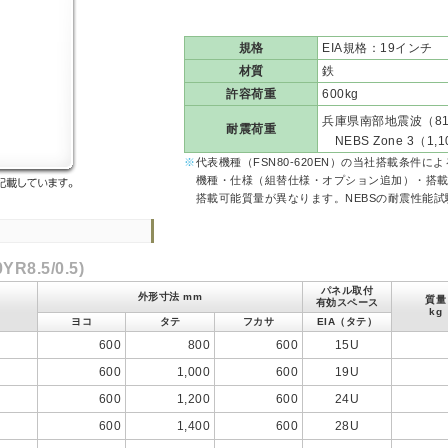
規格
EIA規格：19インチ
材質
鉄
許容荷重
600kg
兵庫県南部地震波（818g
耐震荷重
NEBS Zone 3（1,1
※
代表機種（FSN80-620EN）の当社搭載条件に
機種・仕様（組替仕様・オプション追加）・搭載
搭載可能質量が異なります。NEBSの耐震性能試
.5/0.5)
パネル取付
外形寸法 mm
質量
有効スペース
kg
ヨコ
タテ
フカサ
EIA（タテ）
600
800
600
15U
600
1,000
600
19U
600
1,200
600
24U
600
1,400
600
28U