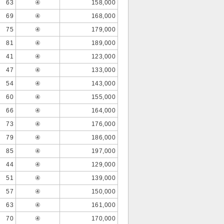
63
④
158,000
69
④
168,000
75
④
179,000
81
④
189,000
41
④
123,000
47
④
133,000
54
④
143,000
60
④
155,000
66
④
164,000
73
④
176,000
79
④
186,000
85
④
197,000
44
④
129,000
51
④
139,000
57
④
150,000
63
④
161,000
70
④
170,000