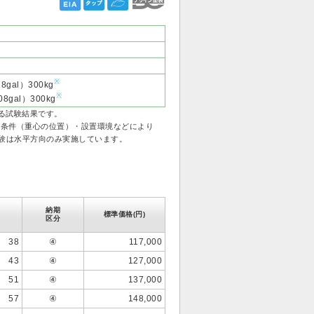
※
al）300kg
※
08gal）300kg
よる試験結果です。
条件（重心の位置）・設置環境などにより
験は水平方向のみ実施しています。
納期
標準価格(円)
区分
38
④
117,000
43
④
127,000
51
④
137,000
57
④
148,000