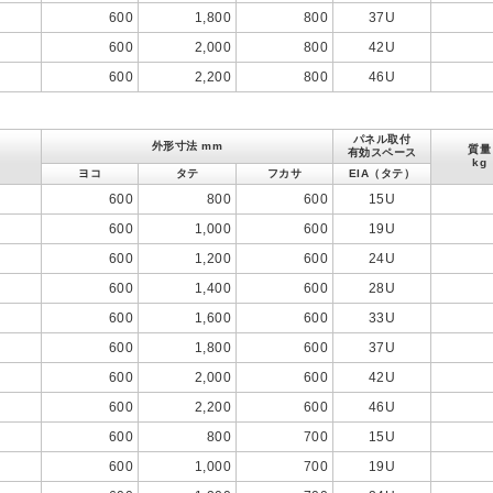
600
1,800
800
37U
600
2,000
800
42U
600
2,200
800
46U
パネル取付
外形寸法 mm
質量
有効スペース
kg
ヨコ
タテ
フカサ
EIA（タテ）
600
800
600
15U
600
1,000
600
19U
600
1,200
600
24U
600
1,400
600
28U
600
1,600
600
33U
600
1,800
600
37U
600
2,000
600
42U
600
2,200
600
46U
600
800
700
15U
600
1,000
700
19U