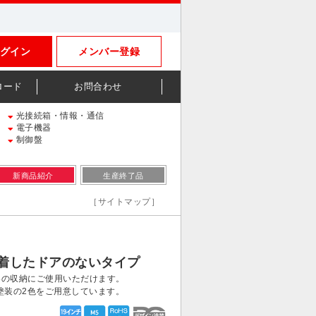
グイン
メンバー登録
ロード
お問合わせ
光接続箱・情報・通信
電子機器
制御盤
新商品紹介
生産終了品
［サイトマップ］
着したドアのないタイプ
器の収納にご使用いただけます。
塗装の2色をご用意しています。