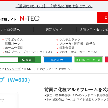
【重要なお知らせ】一部商品の価格改定について
ロ
カタログ請求
選定ガイド
各種ソフトダウン
プラボックス
システムラック
盤用パーツ
ブレーカ・開閉器・端子台
ホーム分電盤
標準分電盤
個室ブース
その他
（プライベートボックス）
（絵本・カードゲーム）
検索
製品NEWS
3D CADデータ一覧
ク
>
FSシリーズ
> [FSN-E] ドアなしタイプ（W=600）
イプ（W=600）
前面に化粧アルミフレームを装
●放送・映像機器やCATVのヘッドエンド用機
●本体塗装色はペールホワイト塗装とブラック