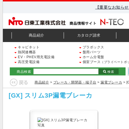
【重要なお知らせ
商品紹介
カタログ請求
キャビネット
プラボックス
熱関連機器
盤用パーツ
EV・PHEV用充電設備
ホーム分電盤
高圧受電設備
個室ブース
（プライベートボ
商品検索
検索
商品紹介
>
ブレーカ・開閉器・端子台
>
漏電ブレーカ
> 
[GX] スリム3P漏電ブレーカ