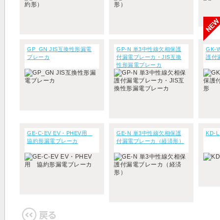
GP_GN JIS互換性形漏電
GP-N 単3中性線欠相保護
GK-
ブレーカ
付漏電ブレーカ・JIS互換
護付
性形漏電ブレーカ
GE-C-EV EV・PHEV用
GE-N 単3中性線欠相保護
KD-
協約形漏電ブレーカ
付漏電ブレーカ（経済形）