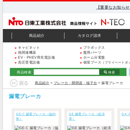
【重要なお知らせ
商品紹介
カタログ請求
キャビネット
プラボックス
熱関連機器
盤用パーツ
EV・PHEV用充電設備
ホーム分電盤
高圧受電設備
個室ブース
（プライベートボ
商品検索
検索
商品紹介
>
ブレーカ・開閉器・端子台
> 漏電ブレーカ
漏電ブレーカ
GE-C 漏電ブレーカ（協約
GE 漏電ブレーカ（経済
GX
形）
形）