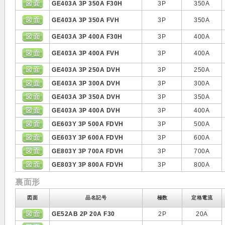
GE403A 3P 350A F30H
3P
350A
GE403A 3P 350A FVH
3P
350A
GE403A 3P 400A F30H
3P
400A
GE403A 3P 400A FVH
3P
400A
GE403A 3P 250A DVH
3P
250A
GE403A 3P 300A DVH
3P
300A
GE403A 3P 350A DVH
3P
350A
GE403A 3P 400A DVH
3P
400A
GE603Y 3P 500A FDVH
3P
500A
GE603Y 3P 600A FDVH
3P
600A
GE803Y 3P 700A FDVH
3P
700A
GE803Y 3P 800A FDVH
3P
800A
裏面形
図面
品名記号
極数
定格電流
GE52AB 2P 20A F30
2P
20A