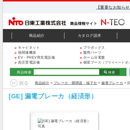
【重要なお知らせ
商品紹介
カタログ請求
キャビネット
プラボックス
熱関連機器
盤用パーツ
EV・PHEV用充電設備
ホーム分電盤
高圧受電設備
個室ブース
（プライベートボ
商品検索
検索
商品紹介
>
ブレーカ・開閉器・端子台
>
漏電ブレーカ
> 
[GE] 漏電ブレーカ（経済形）