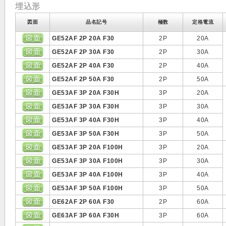
埋込形
図面
品名記号
極数
定格電流
GE52AF 2P 20A F30
2P
20A
GE52AF 2P 30A F30
2P
30A
GE52AF 2P 40A F30
2P
40A
GE52AF 2P 50A F30
2P
50A
GE53AF 3P 20A F30H
3P
20A
GE53AF 3P 30A F30H
3P
30A
GE53AF 3P 40A F30H
3P
40A
GE53AF 3P 50A F30H
3P
50A
GE53AF 3P 20A F100H
3P
20A
GE53AF 3P 30A F100H
3P
30A
GE53AF 3P 40A F100H
3P
40A
GE53AF 3P 50A F100H
3P
50A
GE62AF 2P 60A F30
2P
60A
GE63AF 3P 60A F30H
3P
60A