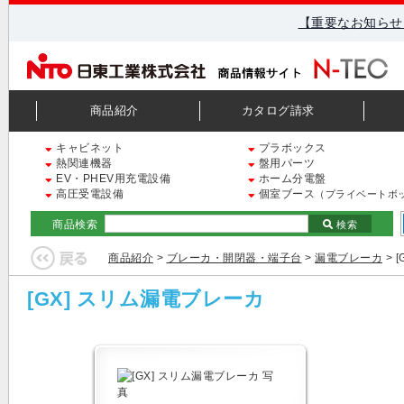
【重要なお知らせ
商品紹介
カタログ請求
キャビネット
プラボックス
熱関連機器
盤用パーツ
EV・PHEV用充電設備
ホーム分電盤
高圧受電設備
個室ブース
（プライベートボ
商品検索
検索
商品紹介
>
ブレーカ・開閉器・端子台
>
漏電ブレーカ
> 
[GX] スリム漏電ブレーカ