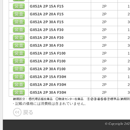
GX52A 2P 15A F15
2P
1
GX52A 2P 20A F15
2P
2
GX52A 2P 30A F15
2P
3
GX52A 2P 15A F30
2P
1
GX52A 2P 20A F30
2P
2
GX52A 2P 30A F30
2P
3
GX52A 2P 15A F100
2P
1
GX52A 2P 20A F100
2P
2
GX52A 2P 30A F100
2P
3
GX52A 2P 15A F30H
2P
1
GX52A 2P 20A F30H
2P
2
GX52A 2P 30A F30H
2P
3
・記載の価格には消費税は含まれていません。
© Copyright 2