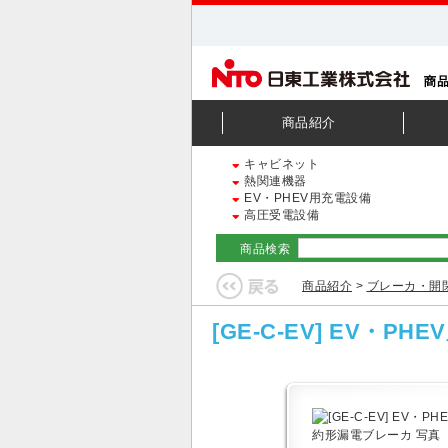
商品紹介
キャビネット
熱関連機器
EV・PHEV用充電設備
高圧受電設備
商品検索
商品紹介
>
ブレーカ・開
[GE-C-EV] EV・