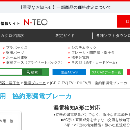
【重要なお知らせ】一部商品の価格改定について
ロ
カタログ請求
選定ガイド
各種ソフトダウン
プラボックス
システムラック
盤用パーツ
ブレーカ・開閉器・端子台
ホーム分電盤
標準分電盤
個室ブース
その他
（プライベートボックス）
（絵本・カードゲーム）
検索
製品NEWS
3D CADデータ一覧
閉器・端子台
>
漏電ブレーカ
> [GE-C-EV] EV・PHEV用 協約形漏電ブレーカ
PHEV用 協約形漏電ブレーカ
漏電検知A形に対応
●従来の漏電現象だけでなく、微小な直流成分
■AC形：直流成分を含まない交流を検知可
A形：AC形の検知機能＋微小な直流成分