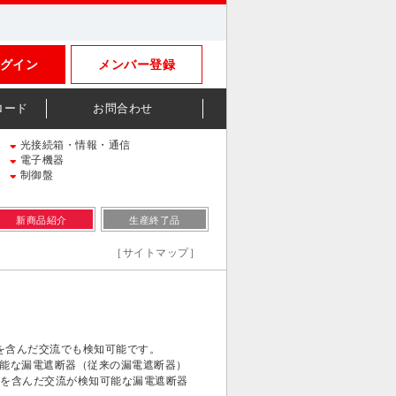
グイン
メンバー登録
ロード
お問合わせ
光接続箱・情報・通信
電子機器
制御盤
新商品紹介
生産終了品
［サイトマップ］
を含んだ交流でも検知可能です。
能な漏電遮断器（従来の漏電遮断器）
を含んだ交流が検知可能な漏電遮断器