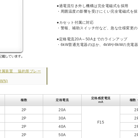
●過電流引き外し機構は完全電磁式を採用
・周囲温度の影響を受けにくい完全電磁式を採
●カセット付属に対応
・警報、補助スイッチ付など、急な仕様変更の
●定格電流20A～50Aまでのラインアップ
・6kW普通充電器のほか、4kWや8kWの充電
付属装置 協約形ブレー
WN)
定格感度電流
極数
定格電流
極数
mA
2P
20A
2
2P
30A
2
F15
2P
40A
2
2P
50A
2