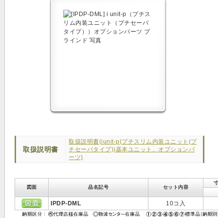
取扱説明書(iunit-p(プチスリム内装ユニット(プ
取扱説明書
チセーバタイプ))基本ユニット、オプションパ
ーツ)
寸
図面
品名記号
セット内容
IPDP-DML
10コ入