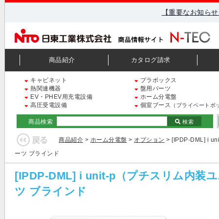
【重要なお知らせ
商品紹介
カタログ請求
キャビネット
プラボックス
熱関連機器
盤用パーツ
EV・PHEV用充電設備
ホーム分電盤
高圧受電設備
個室ブース
（プライベートボ
商品検索
検索
商品紹介
>
ホーム分電盤
>
オプション
> [IPDP-DML
ーツ ブラインド
[IPDP-DML] i unit-p（プチ
ツ ブラインド