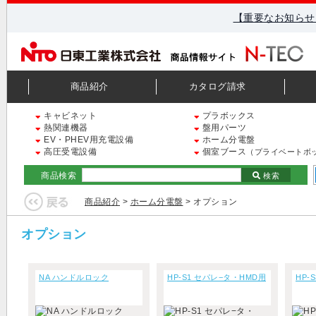
【重要なお知らせ
商品紹介
カタログ請求
キャビネット
プラボックス
熱関連機器
盤用パーツ
EV・PHEV用充電設備
ホーム分電盤
高圧受電設備
個室ブース
（プライベートボ
商品検索
検索
商品紹介
>
ホーム分電盤
> オプション
オプション
NA ハンドルロック
HP-S1 セパレ−タ・HMD用
HP-