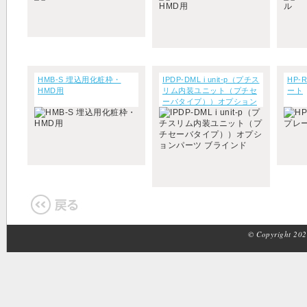
HMB-S 埋込用化粧枠・
IPDP-DML i unit-p（プチス
HP-
HMD用
リム内装ユニット（プチセ
ート
ーバタイプ））オプション
パーツ ブラインド
© Copyright 2