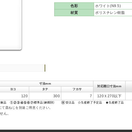
色彩
ホワイト(N9.5)
材質
ポリスチレン樹脂
寸法mm
対応開口寸法mm
ヨコ
タテ
フカサ
120
300
7
120Ｘ270以下
にて皿ねじを別途ご用意ください。
ません。