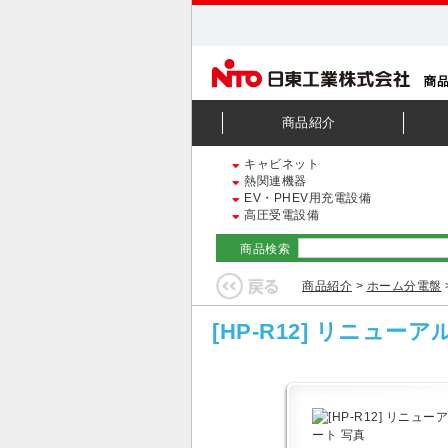
商品紹介
キャビネット
熱関連機器
EV・PHEV用充電設備
高圧受電設備
商品検索
商品紹介
>
ホーム分電盤
[HP-R12] リニュー