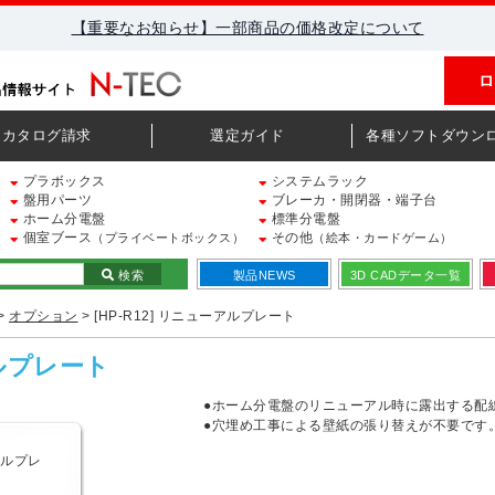
【重要なお知らせ】一部商品の価格改定について
ロ
カタログ請求
選定ガイド
各種ソフトダウン
プラボックス
システムラック
盤用パーツ
ブレーカ・開閉器・端子台
ホーム分電盤
標準分電盤
個室ブース
その他
（プライベートボックス）
（絵本・カードゲーム）
検索
製品NEWS
3D CADデータ一覧
>
オプション
> [HP-R12] リニューアルプレート
アルプレート
●ホーム分電盤のリニューアル時に露出する配
●穴埋め工事による壁紙の張り替えが不要です