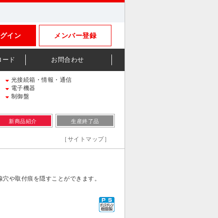
グイン
メンバー登録
ロード
お問合わせ
光接続箱・情報・通信
電子機器
制御盤
新商品紹介
生産終了品
［サイトマップ］
線穴や取付痕を隠すことができます。
。